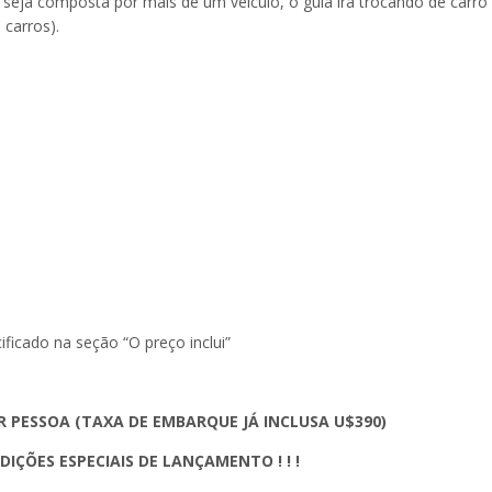
ja composta por mais de um veículo, o guia irá trocando de carro
 carros).
ficado na seção “O preço inclui”
 PESSOA (TAXA DE EMBARQUE JÁ INCLUSA U$390)
IÇÕES ESPECIAIS DE LANÇAMENTO ! ! !