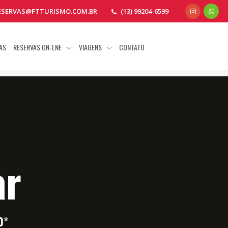
ESERVAS@FTTURISMO.COM.BR
(13) 99204-6599
AS
RESERVAS ON-LNE
VIAGENS
CONTATO
ar
0
*