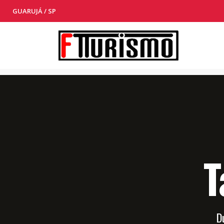
GUARUJÁ / SP
T
D