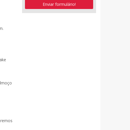
Enviar formulário!
m.
ake
almoço
uaremos