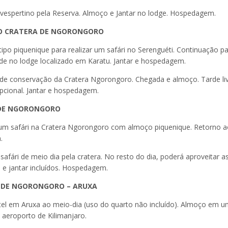
vespertino pela Reserva. Almoço e Jantar no lodge. Hospedagem.
TU O CRATERA DE NGORONGORO
o piquenique para realizar um safári no Serenguéti. Continuação pa
e no lodge localizado em Karatu. Jantar e hospedagem.
de conservação da Cratera Ngorongoro. Chegada e almoço. Tarde li
pcional. Jantar e hospedagem.
A DE NGORONGORO
 um safári na Cratera Ngorongoro com almoço piquenique. Retorno 
.
ári de meio dia pela cratera. No resto do dia, poderá aproveitar a
o e jantar incluídos. Hospedagem.
RA DE NGORONGORO – ARUXA
el em Aruxa ao meio-dia (uso do quarto não incluído). Almoço em 
o aeroporto de Kilimanjaro.