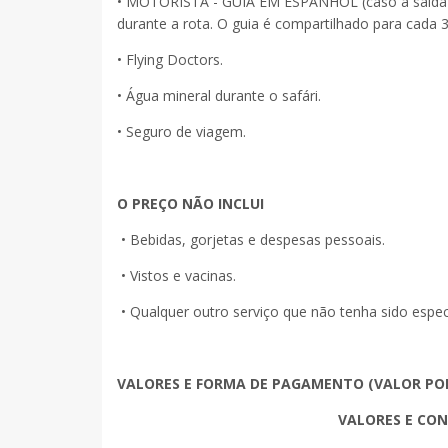
• MOTORISTA - GUIA EM ESPANHOL (caso a saída se
durante a rota. O guia é compartilhado para cada 3
• Flying Doctors.
• Água mineral durante o safári.
• Seguro de viagem.
O PREÇO NÃO INCLUI
• Bebidas, gorjetas e despesas pessoais.
• Vistos e vacinas.
• Qualquer outro serviço que não tenha sido especi
VALORES E FORMA DE PAGAMENTO (VALOR POR
VALORES E COND