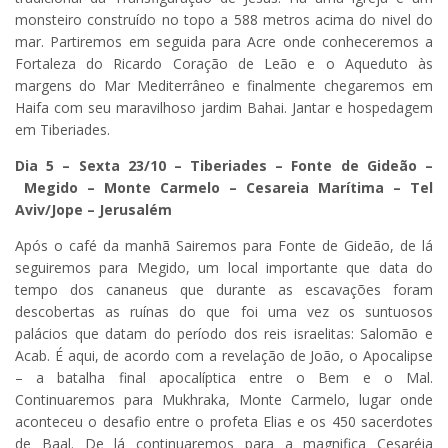
monsteiro construído no topo a 588 metros acima do nivel do
mar. Partiremos em seguida para Acre onde conheceremos a
Fortaleza do Ricardo Coração de Leão e o Aqueduto às
margens do Mar Mediterrâneo e finalmente chegaremos em
Haifa com seu maravilhoso jardim Bahai. Jantar e hospedagem
em Tiberiades.
Dia 5 – Sexta 23/10 –
Tiberiades – Fonte de Gideão
–
Megido – Monte Carmelo
–
Cesareia Marítima – Tel
Aviv/Jope – Jerusalém
Após o café da manhã Sairemos para Fonte de Gideão, de lá
seguiremos para Megido, um local importante que data do
tempo dos cananeus que durante as escavações foram
descobertas as ruínas do que foi uma vez os suntuosos
palácios que datam do período dos reis israelitas: Salomão e
Acab. É aqui, de acordo com a revelação de João, o Apocalipse
– a batalha final apocalíptica entre o Bem e o Mal.
Continuaremos para Mukhraka, Monte Carmelo, lugar onde
aconteceu o desafio entre o profeta Elias e os 450 sacerdotes
de Baal. De lá continuaremos para a magnifica Cesaréia