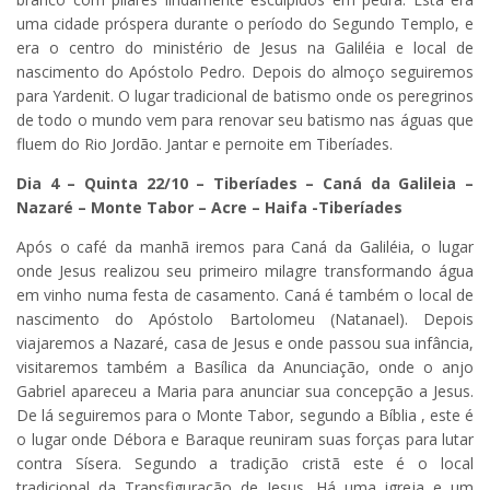
uma cidade próspera durante o período do Segundo Templo, e
era o centro do ministério de Jesus na Galiléia e local de
nascimento do Apóstolo Pedro. Depois do almoço seguiremos
para Yardenit. O lugar tradicional de batismo onde os peregrinos
de todo o mundo vem para renovar seu batismo nas águas que
fluem do Rio Jordão. Jantar e pernoite em Tiberíades.
Dia 4 – Quinta 22/10 –
Tiberíades – Caná da Galileia –
Nazaré – Monte Tabor – Acre – Haifa -Tiberíades
Após o café da manhã iremos para Caná da Galiléia, o lugar
onde Jesus realizou seu primeiro milagre transformando água
em vinho numa festa de casamento. Caná é também o local de
nascimento do Apóstolo Bartolomeu (Natanael). Depois
viajaremos a Nazaré, casa de Jesus e onde passou sua infância,
visitaremos também a Basílica da Anunciação, onde o anjo
Gabriel apareceu a Maria para anunciar sua concepção a Jesus.
De lá seguiremos para o Monte Tabor, segundo a Bíblia , este é
o lugar onde Débora e Baraque reuniram suas forças para lutar
contra Sísera. Segundo a tradição cristã este é o local
tradicional da Transfiguração de Jesus. Há uma igreja e um