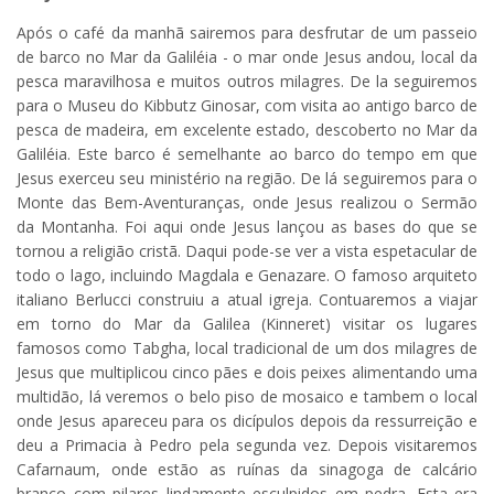
Após o café da manhã sairemos para desfrutar de um passeio
de barco no Mar da Galiléia - o mar onde Jesus andou, local da
pesca maravilhosa e muitos outros milagres. De la seguiremos
para o Museu do Kibbutz Ginosar, com visita ao antigo barco de
pesca de madeira, em excelente estado, descoberto no Mar da
Galiléia. Este barco é semelhante ao barco do tempo em que
Jesus exerceu seu ministério na região. De lá seguiremos para o
Monte das Bem-Aventuranças, onde Jesus realizou o Sermão
da Montanha. Foi aqui onde Jesus lançou as bases do que se
tornou a religião cristã. Daqui pode-se ver a vista espetacular de
todo o lago, incluindo Magdala e Genazare. O famoso arquiteto
italiano Berlucci construiu a atual igreja. Contuaremos a viajar
em torno do Mar da Galilea (Kinneret) visitar os lugares
famosos como Tabgha, local tradicional de um dos milagres de
Jesus que multiplicou cinco pães e dois peixes alimentando uma
multidão, lá veremos o belo piso de mosaico e tambem o local
onde Jesus apareceu para os dicípulos depois da ressurreição e
deu a Primacia à Pedro pela segunda vez. Depois visitaremos
Cafarnaum, onde estão as ruínas da sinagoga de calcário
branco com pilares lindamente esculpidos em pedra. Esta era