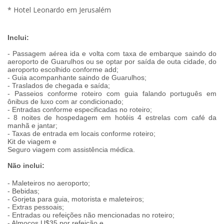
* Hotel Leonardo em Jerusalém
Inclui:
- Passagem aérea ida e volta com taxa de embarque saindo do
aeroporto de Guarulhos ou se optar por saída de outa cidade, do
aeroporto escolhido conforme add;
- Guia acompanhante saindo de Guarulhos;
- Traslados de chegada e saída;
- Passeios conforme roteiro com guia falando português em
ônibus de luxo com ar condicionado;
- Entradas conforme especificadas no roteiro;
- 8 noites de hospedagem em hotéis 4 estrelas com café da
manhã e jantar;
- Taxas de entrada em locais conforme roteiro;
Kit de viagem e
Seguro viagem com assistência médica.
Não inclui:
- Maleteiros no aeroporto;
- Bebidas;
- Gorjeta para guia, motorista e maleteiros;
- Extras pessoais;
- Entradas ou refeições não mencionadas no roteiro;
- Almoços U$35 por refeição e