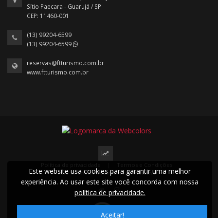
Sítio Paecara - Guarujá / SP
CEP: 11460-001
(13) 99204-6599
(13) 99204-6599
reservas@ftturismo.com.br
www.ftturismo.com.br
Política de privacidade
|
Termos e Condições
Este website usa cookies para garantir uma melhor
2022 © Todos os direitos reservados.
experiência. Ao usar este site você concorda com nossa
política de privacidade.
Aceitar!