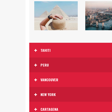
TAHITI
PERU
VANCOUVER
NEW YORK
CARTAGENA