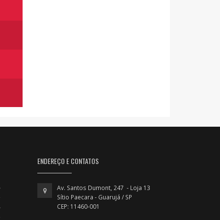
ENDEREÇO E CONTATOS
Av. Santos Dumont, 247 - Loja 13
Sítio Paecara - Guarujá / SP
CEP: 11460-001