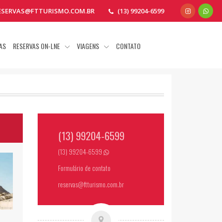
ESERVAS@FTTURISMO.COM.BR
(13) 99204-6599
AS
RESERVAS ON-LNE
VIAGENS
CONTATO
(13) 99204-6599
(13) 99204-6599
Formulário de contato
reservas@ftturismo.com.br